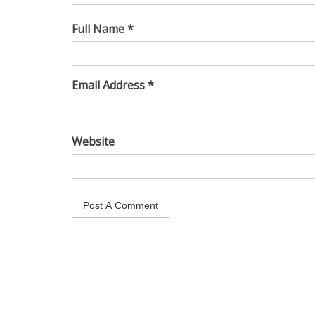
Full Name *
Email Address *
Website