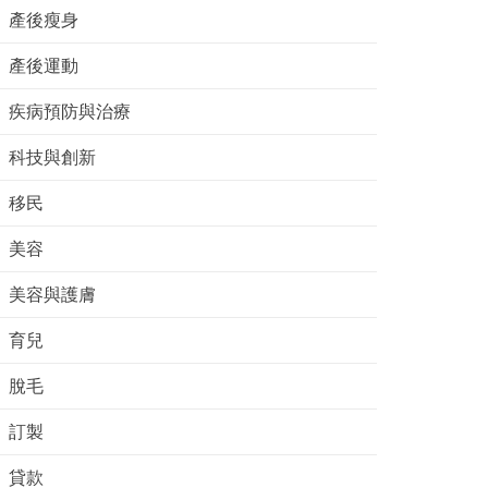
產後瘦身
產後運動
疾病預防與治療
科技與創新
移民
美容
美容與護膚
育兒
脫毛
訂製
貸款