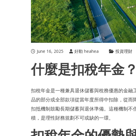
June 16, 2025
好動 heahea
投資理財
什麼是扣稅年金
扣稅年金
是一種兼具退休儲蓄與稅務優惠的金融
品的部分或全部款項從當年度所得中扣除，從而
扣抵機制鼓勵長期儲蓄與退休準備。這種機制不
積，是理性財務規劃不可或缺的一環。
扣稅年金的優勢