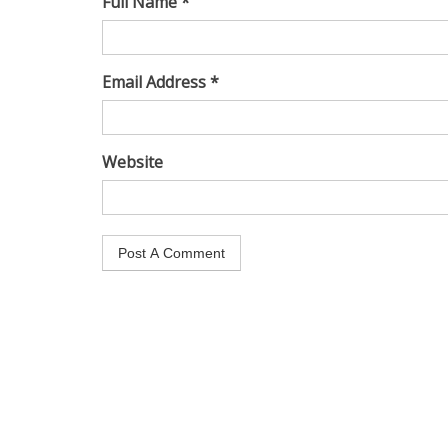
Full Name *
Email Address *
Website