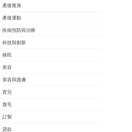
產後瘦身
產後運動
疾病預防與治療
科技與創新
移民
美容
美容與護膚
育兒
脫毛
訂製
貸款