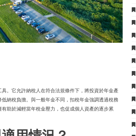
？
工具。它允許納稅人在符合法規條件下，將投資於年金產
降低納稅負擔。與一般年金不同，扣稅年金強調透過稅務
僅有助於減輕當年稅金壓力，也促成個人資產的逐步累
與適用情況？