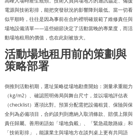
高峰入場時產生瓶頸。技術人員與場地方的通訊協定、備援
電源與技術彩排，能把突發狀況的影響降到最低。當一切看
似平順時，往往是因為事前在合約裡明確規範了維修責任與
場地設備清單——這些細節決定了活動當晚的專業度，而活
動場地租用的價值，也在此刻被放大。
活動場地租用前的策劃與
策略部署
倒推到活動初期，選址策略從場地勘查開始：測量承重能力
（kg/m2）、確認照明佈局與舞台尺寸，並以場地評估表
（checklist）逐項比對。預算分配需把設備租賃、保險與保
全列為必備項目，合約談判則應納入取消條款、賠償上限與
責任歸屬。善用術語如「場地負載」、「緊急疏散路線」和
「技術彩排」，能讓業主與場地方在談判桌上更有共同語