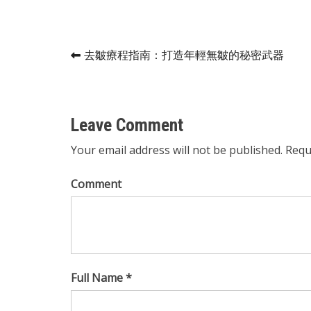
Post
去皺療程指南：打造年輕無皺的秘密武器
navigation
Leave Comment
Your email address will not be published. Requ
Comment
Full Name *