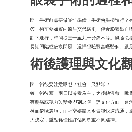
問：手術前需要做啲乜準備？手術會點樣進行？
答：術前要如實向醫生交代病史、停食影響出血
靜下進行，時間從三十至九十分鐘不等。風險包
長期凹陷或疤痕問題。選擇經驗豐富嘅醫師、跟
術後護理與文化
問：術後要注意啲乜？社會上又點睇？
答：術後頭一兩日以冷敷為主，之後轉溫敷，睡
有劇痛或視力改變要即刻返院。講文化方面，台
神面貌嘅選項，而社交媒體又令資訊快速流通，
人決定，重點係理性評估同尊重不同選擇。