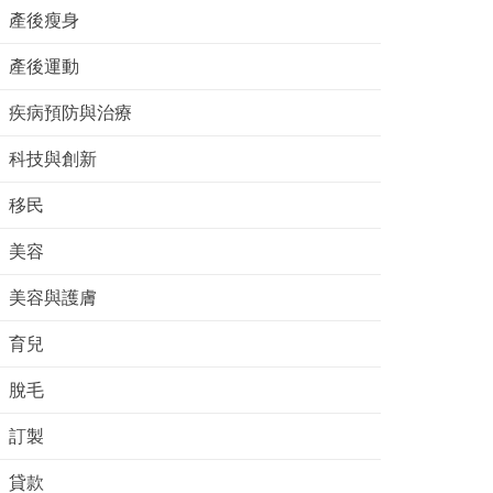
產後瘦身
產後運動
疾病預防與治療
科技與創新
移民
美容
美容與護膚
育兒
脫毛
訂製
貸款