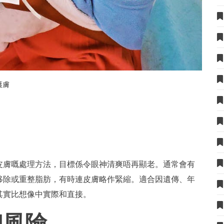
護膚
？
皮膚嘅處理方法，目標係令眼神清爽唔再顯老。通常會有
移除或重整脂肪，有時連皮膚略作緊縮。適合因遺傳、年
其實比想像中實際和直接。
和風險