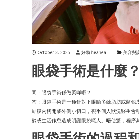
October 3, 2025
好動 heahea
美容與
眼袋手術是什麼
問：
眼袋手術
係做緊咩嘢？
答：眼袋手術是一種針對下眼瞼多餘脂肪或鬆弛
結膜內切開或外側小切口，視乎個人狀況醫生會
齡或生活作息造成明顯眼袋嘅人。唔使驚，程序
眼袋手術的過程