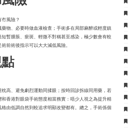
有冇風險？
嘅藥物、必要時做血液檢查；手術多在局部麻醉或輕度鎮
括短暫腫脹、瘀斑、輕微不對稱甚至感染，極少數會有較
足術前術後指示可以大大減低風險。
觀點
覺枕高、避免劇烈運動同揉眼；按時回診拆線同用藥，若
灣和香港對眼袋手術態度相當務實：唔少人視之為提升精
風格由低調自然到較追求明顯改變都有。總之，手術係個