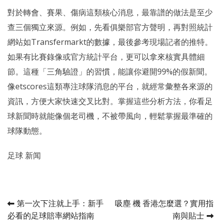
對於轉會、賽果、傷病這類核心消息，最靠譜的做法是至少
查三個獨立來源。例如，先看俱樂部官方聲明，再對照統計
網站如Transfermarkt的數據，最後參考現場記者的推特。
如果有比賽錄像或官方統計平台，更可以拿來核實具體細
節。這種「三角驗證」的習慣，能讓你避開99%的假新聞。
像etscores這類專注球隊消息的平台，就經常彙整各來源的
資訊，方便大家快速交叉比對。掌握這些分析方法，你看足
球新聞時就能像個老司機，不被帶風向，輕鬆掌握最準確的
球隊動態。
足球 新闻
Post
第一次下注就上手：新手
吸塵 機 香港怎麼選？實用指
必看的足球賠率網站指南
南與貼士