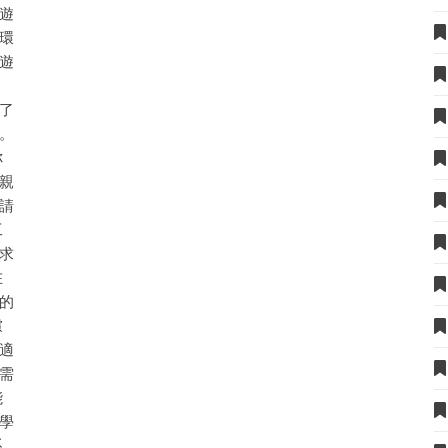
遊
環
遊
了
。
你
親
請
工
求
在
的
慮
適
需
能
學
系