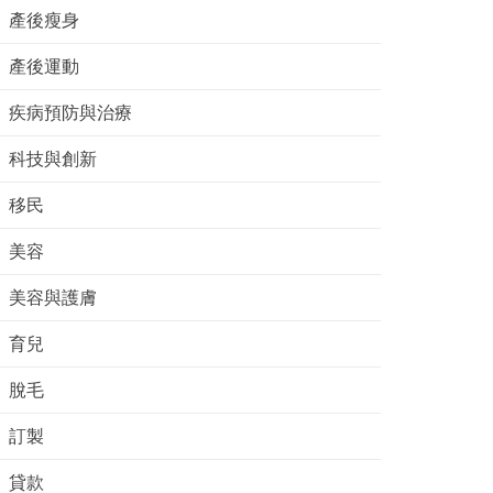
產後瘦身
產後運動
疾病預防與治療
科技與創新
移民
美容
美容與護膚
育兒
脫毛
訂製
貸款