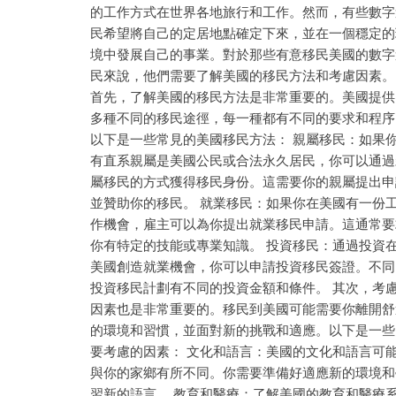
的工作方式在世界各地旅行和工作。然而，有些數字
民希望將自己的定居地點確定下來，並在一個穩定的
境中發展自己的事業。對於那些有意移民美國的數字
民來說，他們需要了解美國的移民方法和考慮因素。
首先，了解美國的移民方法是非常重要的。美國提供
多種不同的移民途徑，每一種都有不同的要求和程序
以下是一些常見的美國移民方法： 親屬移民：如果
有直系親屬是美國公民或合法永久居民，你可以通過
屬移民的方式獲得移民身份。這需要你的親屬提出申
並贊助你的移民。 就業移民：如果你在美國有一份
作機會，雇主可以為你提出就業移民申請。這通常要
你有特定的技能或專業知識。 投資移民：通過投資
美國創造就業機會，你可以申請投資移民簽證。不同
投資移民計劃有不同的投資金額和條件。 其次，考
因素也是非常重要的。移民到美國可能需要你離開舒
的環境和習慣，並面對新的挑戰和適應。以下是一些
要考慮的因素： 文化和語言：美國的文化和語言可
與你的家鄉有所不同。你需要準備好適應新的環境和
習新的語言。 教育和醫療：了解美國的教育和醫療