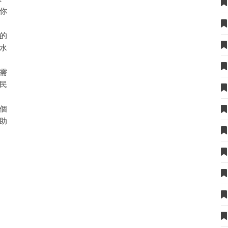
你
：
的
水
需
民
，
個
助