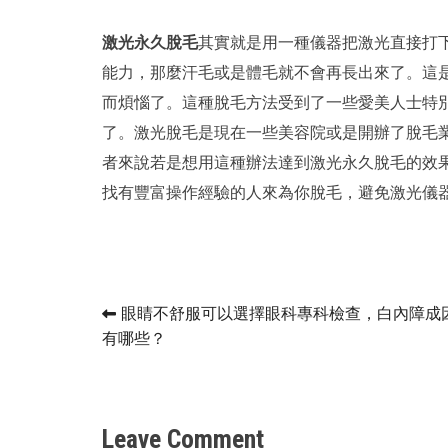
激光永久脫毛
其實就是用一種儀器把激光直接打
能力，那麼汗毛或是體毛就不會再長出來了。這
而煩惱了。這種脫毛方法受到了一些愛美人士特
了。
激光脫毛
是現在一些美容院或是開辦了脫毛
者來說若是想用這種辦法達到激光永久脫毛的效
找有豐富操作經驗的人來為你
脫毛
，避免激光儀
Post
眼睛不舒服可以選擇眼科專科檢查，白內障成
有哪些？
navigation
Leave Comment