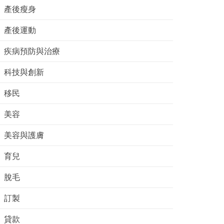
產後瘦身
產後運動
疾病預防與治療
科技與創新
移民
美容
美容與護膚
育兒
脫毛
訂製
貸款