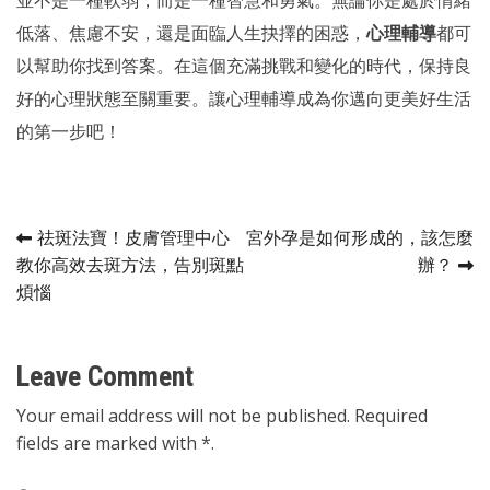
低落、焦慮不安，還是面臨人生抉擇的困惑，
心理輔導
都可
以幫助你找到答案。在這個充滿挑戰和變化的時代，保持良
好的心理狀態至關重要。讓心理輔導成為你邁向更美好生活
的第一步吧！
Post
祛斑法寶！皮膚管理中心
宮外孕是如何形成的，該怎麼
教你高效去斑方法，告別斑點
辦？
navigation
煩惱
Leave Comment
Your email address will not be published. Required
fields are marked with *.